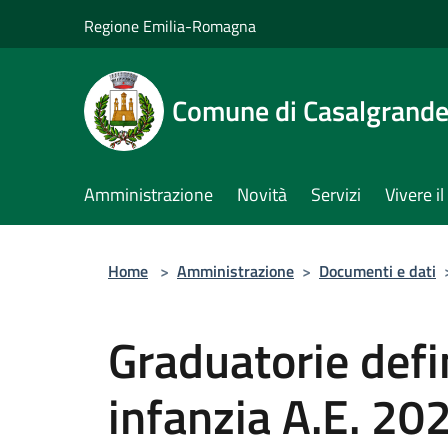
Salta al contenuto principale
Regione Emilia-Romagna
Comune di Casalgrand
Amministrazione
Novità
Servizi
Vivere 
Home
>
Amministrazione
>
Documenti e dati
Graduatorie defin
infanzia A.E. 2