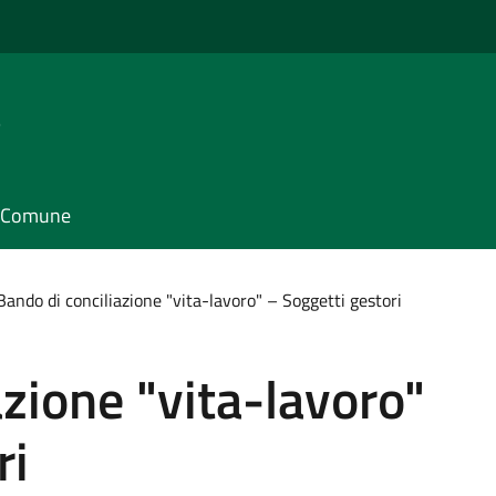
e
il Comune
Bando di conciliazione "vita-lavoro" – Soggetti gestori
azione "vita-lavoro"
ri