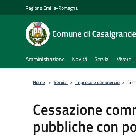
Salta al contenuto principale
Regione Emilia-Romagna
Comune di Casalgrand
Amministrazione
Novità
Servizi
Vivere 
Home
>
Servizi
>
Imprese e commercio
>
Cess
Cessazione comm
pubbliche con po