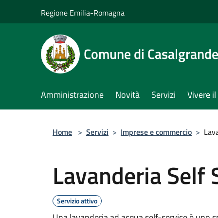
Salta al contenuto principale
Regione Emilia-Romagna
Comune di Casalgrand
Amministrazione
Novità
Servizi
Vivere 
Home
>
Servizi
>
Imprese e commercio
>
Lava
Lavanderia Self 
Servizio attivo
Una lavanderia ad acqua self-service è uno spa