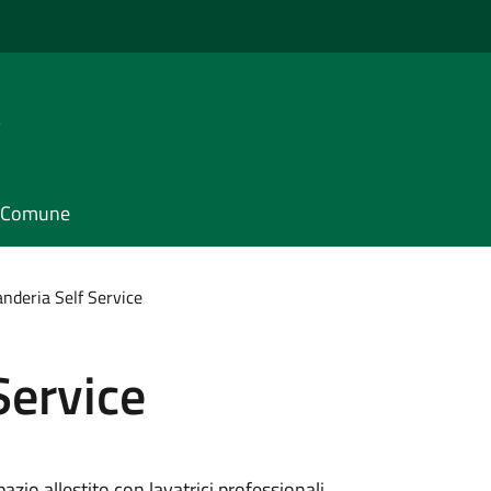
e
il Comune
nderia Self Service
Service
zio allestito con lavatrici professionali