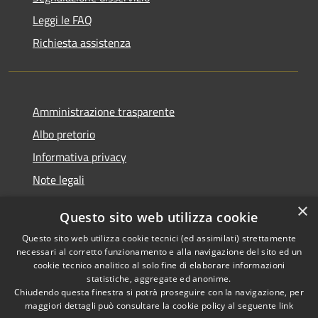
Leggi le FAQ
Richiesta assistenza
Amministrazione trasparente
Albo pretorio
Informativa privacy
Note legali
Dichiarazione di accessibilità
×
Questo sito web utilizza cookie
Piano di miglioramento del sito
Questo sito web utilizza cookie tecnici (ed assimilati) strettamente
necessari al corretto funzionamento e alla navigazione del sito ed un
cookie tecnico analitico al solo fine di elaborare informazioni
statistiche, aggregate ed anonime.
Chiudendo questa finestra si potrà proseguire con la navigazione, per
RSS
Copyright © 2026 • Comune di
maggiori dettagli può consultare la cookie policy al seguente
link
Accessibilità
Casalgrande • Powered by