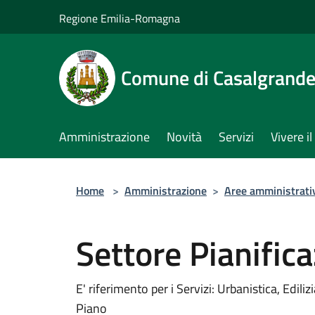
Salta al contenuto principale
Regione Emilia-Romagna
Comune di Casalgrand
Amministrazione
Novità
Servizi
Vivere 
Home
>
Amministrazione
>
Aree amministrati
Settore Pianifica
E' riferimento per i Servizi: Urbanistica, Ediliz
Piano