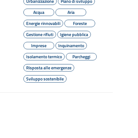
Urbanizzazione
Piano di sviluppo
Acqua
Aria
Energie rinnovabili
Foreste
Gestione rifiuti
Igiene pubblica
Imprese
Inquinamento
Isolamento termico
Parcheggi
Risposta alle emergenze
Sviluppo sostenibile