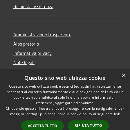
Richiesta assistenza
Amministrazione trasparente
Albo pretorio
Informativa privacy
Note legali
Dichiarazione di accessibilità
×
Questo sito web utilizza cookie
Piano di miglioramento del sito
Questo sito web utilizza cookie tecnici (ed assimilati) strettamente
necessari al corretto funzionamento e alla navigazione del sito ed un
cookie tecnico analitico al solo fine di elaborare informazioni
statistiche, aggregate ed anonime.
Chiudendo questa finestra si potrà proseguire con la navigazione, per
RSS
Copyright © 2026 • Comune di
maggiori dettagli può consultare la cookie policy al seguente
link
Accessibilità
Casalgrande • Powered by
Privacy
Municipium
Accesso
•
RIFIUTA TUTTO
ACCETTA TUTTO