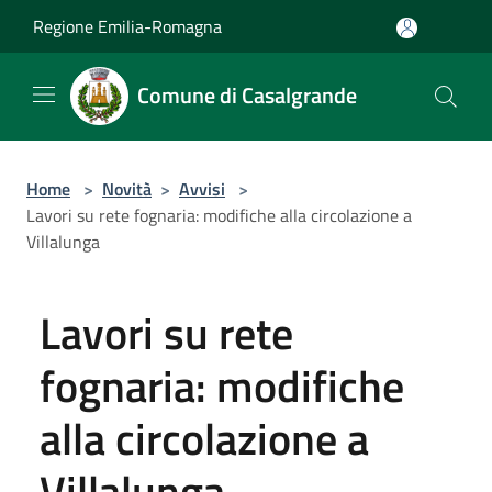
Salta al contenuto principale
Regione Emilia-Romagna
Comune di Casalgrande
Home
>
Novità
>
Avvisi
>
Lavori su rete fognaria: modifiche alla circolazione a
Villalunga
Lavori su rete
fognaria: modifiche
alla circolazione a
Villalunga