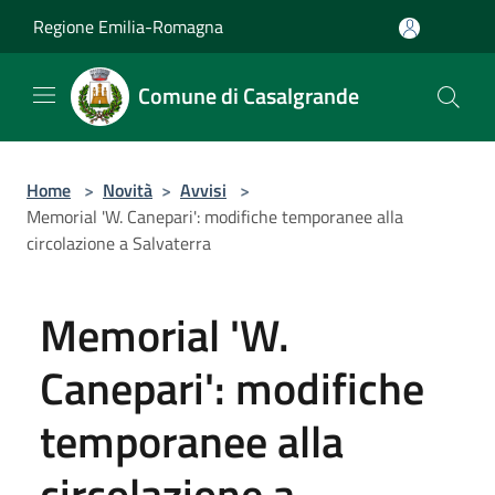
Salta al contenuto principale
Regione Emilia-Romagna
Comune di Casalgrande
Home
>
Novità
>
Avvisi
>
Memorial 'W. Canepari': modifiche temporanee alla
circolazione a Salvaterra
Memorial 'W.
Canepari': modifiche
temporanee alla
circolazione a