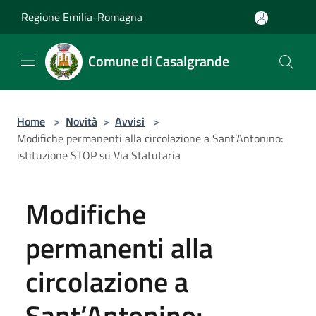
Salta al contenuto principale
Regione Emilia-Romagna
Comune di Casalgrande
Home
>
Novità
>
Avvisi
>
Modifiche permanenti alla circolazione a Sant’Antonino:
istituzione STOP su Via Statutaria
Modifiche
permanenti alla
circolazione a
Sant’Antonino: