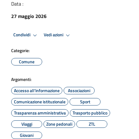
Data :
27 maggio 2026
Condividi
Vedi azioni
Categorie:
Comune
Argomenti:
Accesso all'informazione
Associazioni
Comunicazione istituzionale
Sport
Trasparenza amministrativa
Trasporto pubblico
Viaggi
Zone pedonali
ZTL
Giovani