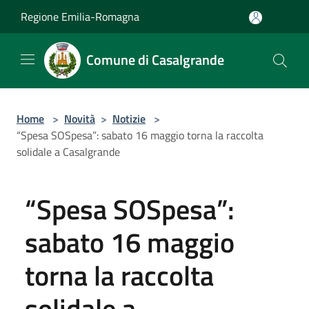
Salta al contenuto principale
Regione Emilia-Romagna
Comune di Casalgrande
Home
>
Novità
>
Notizie
>
“Spesa SOSpesa”: sabato 16 maggio torna la raccolta
solidale a Casalgrande
“Spesa SOSpesa”:
sabato 16 maggio
torna la raccolta
solidale a