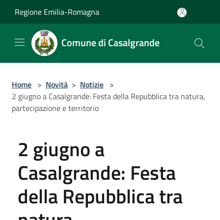
Salta al contenuto principale
Regione Emilia-Romagna
Comune di Casalgrande
Home
>
Novità
>
Notizie
>
2 giugno a Casalgrande: Festa della Repubblica tra natura,
partecipazione e territorio
2 giugno a
Casalgrande: Festa
della Repubblica tra
natura,