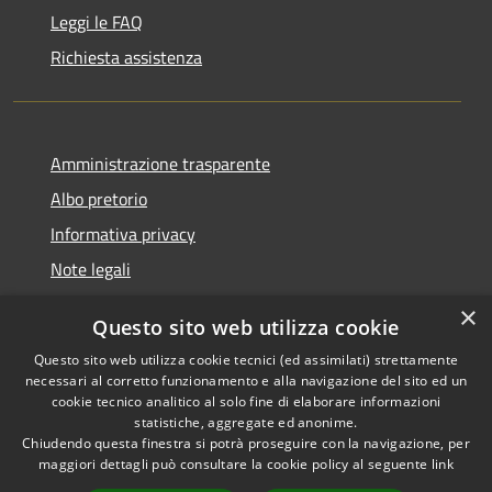
Leggi le FAQ
Richiesta assistenza
Amministrazione trasparente
Albo pretorio
Informativa privacy
Note legali
Dichiarazione di accessibilità
×
Questo sito web utilizza cookie
Piano di miglioramento del sito
Questo sito web utilizza cookie tecnici (ed assimilati) strettamente
necessari al corretto funzionamento e alla navigazione del sito ed un
cookie tecnico analitico al solo fine di elaborare informazioni
statistiche, aggregate ed anonime.
Chiudendo questa finestra si potrà proseguire con la navigazione, per
RSS
Copyright © 2026 • Comune di
maggiori dettagli può consultare la cookie policy al seguente
link
Accessibilità
Casalgrande • Powered by