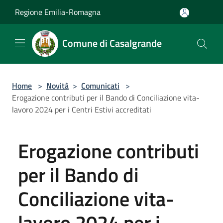
Salta al contenuto principale
Regione Emilia-Romagna
Comune di Casalgrande
Home
>
Novità
>
Comunicati
>
Erogazione contributi per il Bando di Conciliazione vita-
lavoro 2024 per i Centri Estivi accreditati
Erogazione contributi
per il Bando di
Conciliazione vita-
lavoro 2024 per i