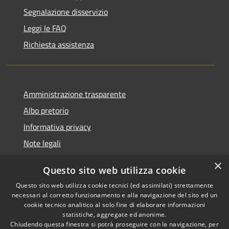
Segnalazione disservizio
Leggi le FAQ
Richiesta assistenza
Amministrazione trasparente
Albo pretorio
Informativa privacy
Note legali
Dichiarazione di accessibilità
×
Questo sito web utilizza cookie
Piano di miglioramento del sito
Questo sito web utilizza cookie tecnici (ed assimilati) strettamente
necessari al corretto funzionamento e alla navigazione del sito ed un
cookie tecnico analitico al solo fine di elaborare informazioni
statistiche, aggregate ed anonime.
Chiudendo questa finestra si potrà proseguire con la navigazione, per
RSS
Copyright © 2026 • Comune di