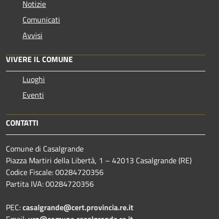
Notizie
Comunicati
Avvisi
VIVERE IL COMUNE
Luoghi
Eventi
CONTATTI
Comune di Casalgrande
Piazza Martiri della Libertà, 1 – 42013 Casalgrande (RE)
Codice Fiscale: 00284720356
Partita IVA: 00284720356
PEC:
casalgrande@cert.provincia.re.it
Email:
urp@comune.casalgrande.re.it