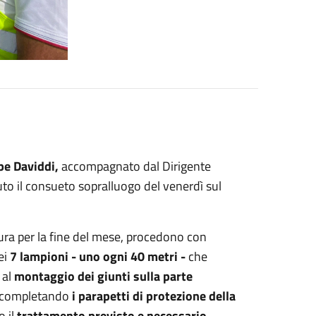
e Daviddi,
accompagnato dal Dirigente
to il consueto sopralluogo del venerdì sul
uttura per la fine del mese, procedono con
dei
7 lampioni - uno ogni 40 metri -
che
 al
montaggio dei giunti sulla parte
o completando
i parapetti di protezione della
o il
trattamento previsto e necessario.