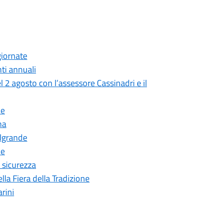
giornate
ti annuali
2 agosto con l’assessore Cassinadri e il
de
na
algrande
ne
 sicurezza
ella Fiera della Tradizione
arini