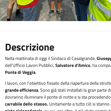
Descrizione
Nella mattinata di oggi il Sindaco di Casalgrande,
Giusepp
dell’Ufficio Lavori Pubblici,
Salvatore d’Amico
, ha compiu
Ponte di Veggia
.
I lavori, con l’obiettivo fissato della riapertura della str
grande efficienza
. Sono già stati installati la gran parte 
dovranno illuminare il ponte di notte e si sta procedendo
carrabile dello stesso.
Unitamente a tutto ciò si stann
pista ciclopedanale
, su cui, per altro, è già stato compiut