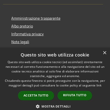
Amministrazione trasparente
Albo pretorio
Informativa privacy
Note legali
Dichiarazione di accessibilità
×
Questo sito web utilizza cookie
Piano di miglioramento del sito
Questo sito web utilizza cookie tecnici (ed assimilati) strettamente
necessari al corretto funzionamento e alla navigazione del sito ed un
cookie tecnico analitico al solo fine di elaborare informazioni
statistiche, aggregate ed anonime.
Chiudendo questa finestra si potrà proseguire con la navigazione, per
RSS
Copyright © 2026 • Comune di
maggiori dettagli può consultare la cookie policy al seguente
link
Accessibilità
Casalgrande • Powered by
Privacy
Municipium
Accesso
•
RIFIUTA TUTTO
ACCETTA TUTTO
Cookie
redazione
Mappa del sito
MOSTRA DETTAGLI