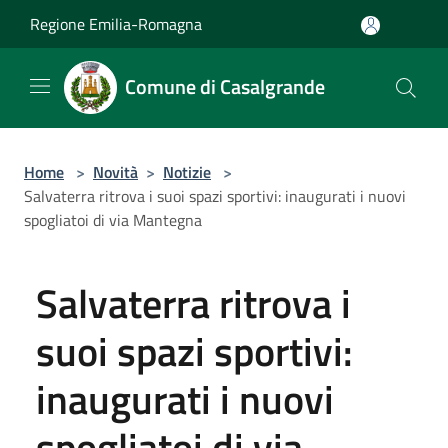
Salta al contenuto principale
Regione Emilia-Romagna
Comune di Casalgrande
Home
>
Novità
>
Notizie
>
Salvaterra ritrova i suoi spazi sportivi: inaugurati i nuovi
spogliatoi di via Mantegna
Salvaterra ritrova i
suoi spazi sportivi:
inaugurati i nuovi
spogliatoi di via