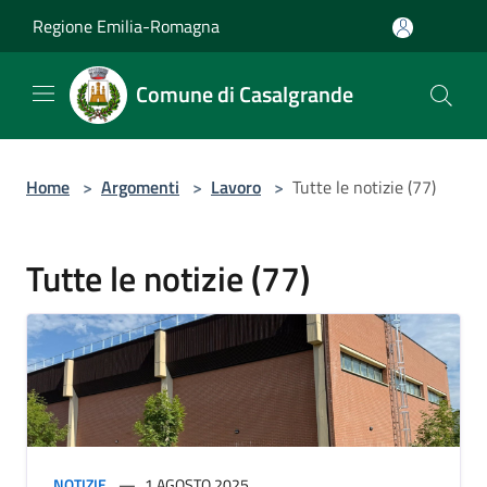
Salta al contenuto principale
Regione Emilia-Romagna
Comune di Casalgrande
Home
>
Argomenti
>
Lavoro
>
Tutte le notizie (77)
Tutte le notizie (77)
NOTIZIE
1 AGOSTO 2025