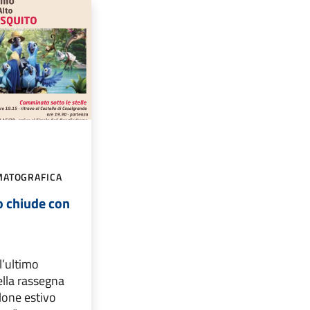
MATOGRAFICA
 chiude con
l’ultimo
lla rassegna
llone estivo