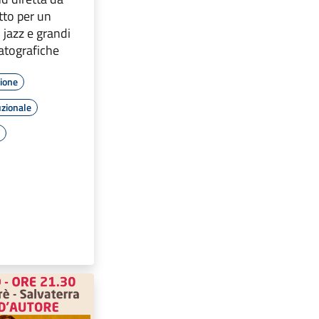
to per un
 jazz e grandi
atografiche
zione
uzionale
e