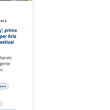
RALE
', primo
per Aria
estival
ttacolo
lgente
do
zione
e