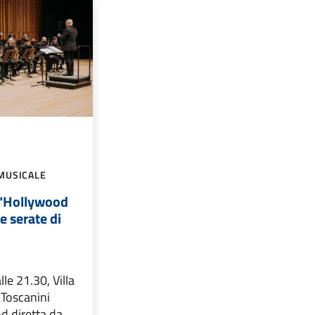
MUSICALE
"Hollywood
e serate di
lle 21.30, Villa
a Toscanini
 diretta da