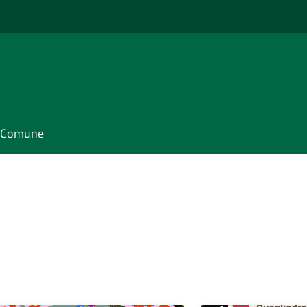
e
il Comune