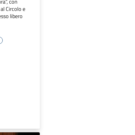
ra”, con
l Circolo e
esso libero
e